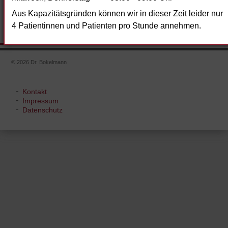
Wir freuen uns über unsere neue Homepage!
Aus Kapazitätsgründen können wir in dieser Zeit leider nur
Neue
Weiterlesen …
4 Patientinnen und Patienten pro Stunde annehmen.
Homepage
© 2026 Dr. Bokelmann
Navigation
Kontakt
überspringen
Impressum
Datenschutz